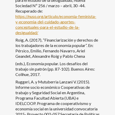
para el estudio de la desigualdad, Nueva
Sociedad Nº 256 / marzo – abril, 30 -44.
Recuperado de:
https://nuso.org/articulo/economia-feminista-
y-economia-del-cuidado-aportes-
conceptuales-para-el-estudio-de-la-
desigualdad/
Roig, A. (2017), “Financiarización y derechos de
los trabajadores de la economía popular”. En:
Pérsico, Emilio, Fernando Navarro, Ariel
Geandet, Alexandre Roig y Pablo Chena
(eds.), Economía popular. Los desafíos del
trabajo sin patrón (pp. 87-102). Buenos Aires:
Colihue, 2017.
Ruggeri, A. y Mutuberria Lanzani V. (2015).
Informe socio económico Cooperativas de
trabajo y Seguridad Social en Argentina,
Programa Facultad Abierta (UBA) e
IDELCOOP. Programa de cooperativismo y
economía social en la universidad convocatoria
2015- Proyecto 002-057 Secretaría de Políticas