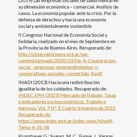
(2019) Las empresas sociales de salud mental en
su dimensión económica – comercial. Análisis de
casos. La economía popular ante la crisis. Por la
defensa de derechos y hacia una economía
social y ambientalmente sostenible
II Congreso Nacional de Economía Social y
Solidaria, realizado en el mes de Septiembre en
la Provincia de Buenos Aires. Recuperado de:
http://observatorioess.org.ar/wp-
content/uploads/2020/10/Eje-4.-Cooperacion-
social_-empresas-emprendimientos-y-
cooperativas-sociales-convertido_8.pdf
INADI (2013) Hacia una redistribución
igualitaria de los cuidados. Recuperado de:
INDEC EPH (2023) Mercado de trabajo, Tasas
e indicadores socioeconómicos. Trabajo e
ingresos. Vol. 7 N° 3. Cuarto trimestre de 2022.
Recuperado de:
https://www.indec.gob.ar/indec/web/Nivel4-
Tema-4-31-58
Krombauer G.; Suarez, M. C., Fuque, J., Vargas,