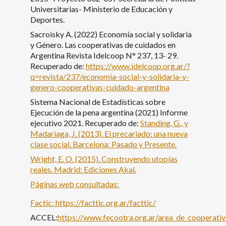
Universitarias- Ministerio de Educación y
Deportes.
Sacroisky A. (2022) Economía social y solidaria
y Género. Las cooperativas de cuidados en
Argentina Revista Idelcoop N° 237, 13- 29.
Recuperado de:
https://www.idelcoop.org.ar/?
q=revista/237/economia-social-y-solidaria-y-
genero-cooperativas-cuidado-argentina
Sistema Nacional de Estadísticas sobre
Ejecución de la pena argentina (2021) Informe
ejecutivo 2021. Recuperado de:
Standing, G., y
Madariaga, J. (2013). El precariado: una nueva
clase social. Barcelona: Pasado y Presente.
Wright, E. O. (2015). Construyendo utopías
reales. Madrid: Ediciones Akal.
Páginas web consultadas:
Factic:
https://facttic.org.ar/facttic/
ACCEL:
https://www.fecootra.org.ar/area_de_cooperati