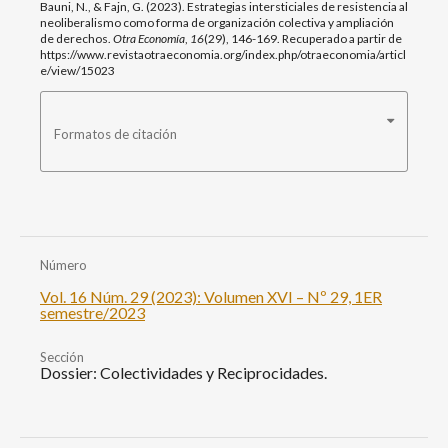
Bauni, N., & Fajn, G. (2023). Estrategias intersticiales de resistencia al
neoliberalismo como forma de organización colectiva y ampliación
de derechos.
Otra Economía
,
16
(29), 146-169. Recuperado a partir de
https://www.revistaotraeconomia.org/index.php/otraeconomia/articl
e/view/15023
Formatos de citación
Número
Vol. 16 Núm. 29 (2023): Volumen XVI – Nº 29, 1ER
semestre/2023
Sección
Dossier: Colectividades y Reciprocidades.